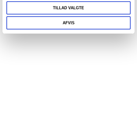
TILLAD VALGTE
Vedligeholdelse af
varmereflekterende gardiner
AFVIS