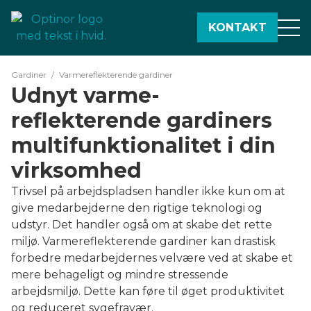
20 års erfaring
Totalgaranti
KONTAKT
Gardiner
/
Varmereflekterende gardiner
Udnyt varme­
reflekterende gardiners
multi­funktionalitet i din
virksomhed
Trivsel på arbejdspladsen handler ikke kun om at
give medarbejderne den rigtige teknologi og
udstyr. Det handler også om at skabe det rette
miljø. Varmereflekterende gardiner kan drastisk
forbedre medarbejdernes velvære ved at skabe et
mere behageligt og mindre stressende
arbejdsmiljø. Dette kan føre til øget produktivitet
og reduceret sygefravær.