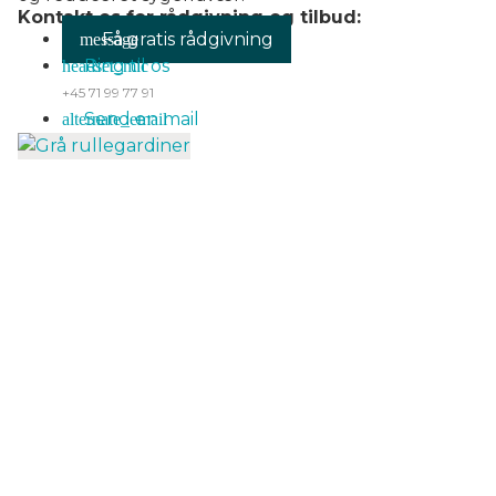
Kontakt os for rådgivning og tilbud:
Få gratis rådgivning
Ring til os
+45 71 99 77 91
Send en mail