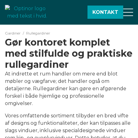
20 års erfaring
Totalgaranti
KONTAKT
Gardiner
/
Rullegardiner
Gør kontoret komplet
med stilfulde og praktiske
rullegardiner
At indrette et rum handler om mere end blot
møbler og vægfarve; det handler også om
detaljerne. Rullegardiner kan gøre en afgørende
forskel i både hjemlige og professionelle
omgivelser.
Vores omfattende sortiment tilbyder en bred vifte
af designs og funktionaliteter, der kan tilpasses alle
slags vinduer, inklusive specialdesignede vinduer
som kip- og ovenlysvinduer. Dette betyder, at du