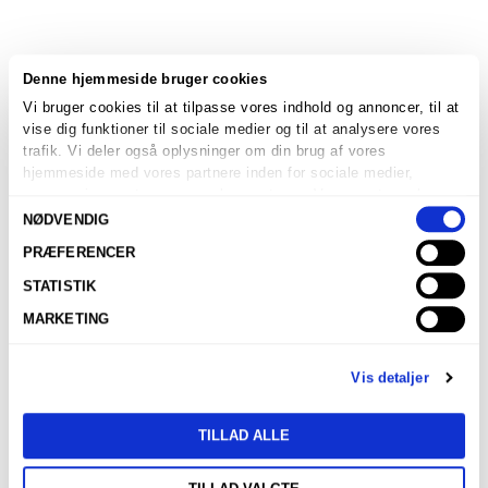
Denne hjemmeside bruger cookies
Vi bruger cookies til at tilpasse vores indhold og annoncer, til at
vise dig funktioner til sociale medier og til at analysere vores
trafik. Vi deler også oplysninger om din brug af vores
hjemmeside med vores partnere inden for sociale medier,
annonceringspartnere og analysepartnere. Vores partnere kan
Samtykkevalg
kombinere disse data med andre oplysninger, du har givet dem,
NØDVENDIG
eller som de har indsamlet fra din brug af deres tjenester.
PRÆFERENCER
STATISTIK
MARKETING
Vis detaljer
TILLAD ALLE