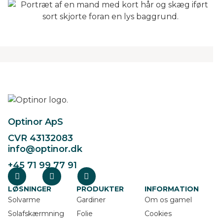
Optinor ApS
CVR 43132083
info@optinor.dk
+45 71 99 77 91
LØSNINGER
PRODUKTER
INFORMATION
Solvarme
Gardiner
Om os gamel
Solafskærmning
Folie
Cookies