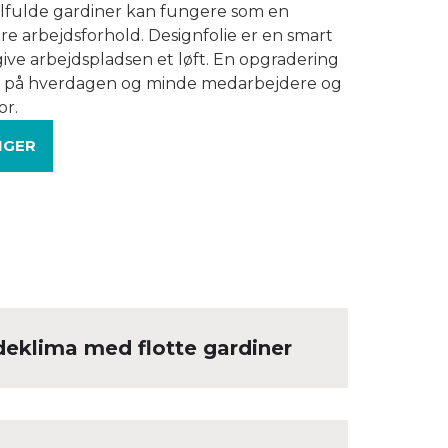
tilfulde gardiner kan fungere som en
e arbejdsforhold. Designfolie er en smart
g give arbejdspladsen et løft. En opgradering
lse på hverdagen og minde medarbejdere og
or.
NGER
deklima med flotte gardiner