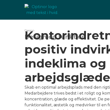
20 års erfaring
Kontorindret
Design
Design og funktion
positiv indvi
indeklima og
arbejdsglæd
Skab en optimal arbejdsplads med den rigt
Medarbejdere trives bedst i et roligt og kom
koncentration, glæde og effektivitet. De p
funktionalitet, æstetik og medvirker til en 