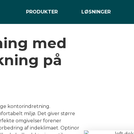
Markedets bedste produkter fra 3M
PRODUKTER
LØSNINGER
ning med
rkning på
e
ige kontorindretning.
fortabelt miljø. Det giver større
erfekte omgivelser forener
forbedring af indeklimaet. Optinor