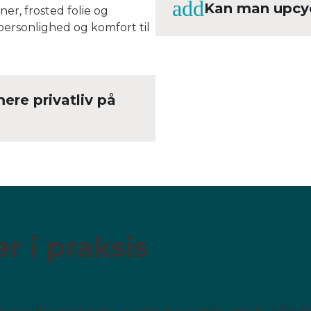
Kan man upcyc
r, frosted folie og
, personlighed og komfort til
re privatliv på
r i praksis
arbejder med vores kunder for at finde smarte, effekti