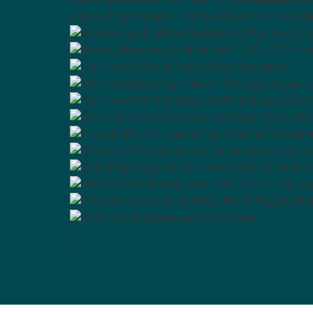
udvalgte projekter og få et indblik i, hvor