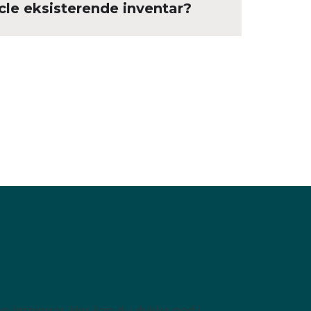
le eksisterende inventar?
ve løsninger. Her kan du dykke ned i