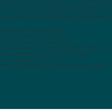
dan vi skaber værdi i hverdagen – skræddersyet til den e