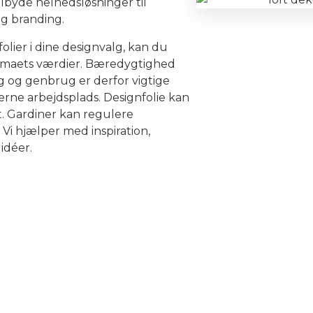
lbyde helhedsløsninger til
og branding.
olier i dine designvalg, kan du
rmaets værdier. Bæredygtighed
g og genbrug er derfor vigtige
rne arbejdsplads. Designfolie kan
et. Gardiner kan regulere
Vi hjælper med inspiration,
idéer.