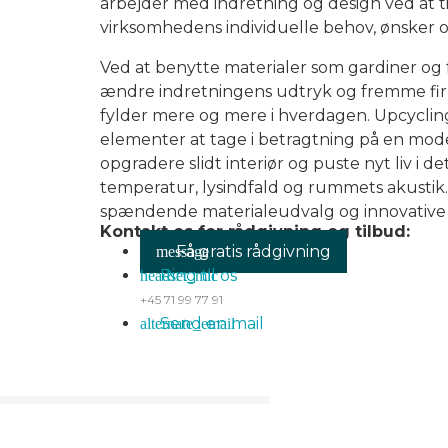
arbejder med indretning og design ved at ti
virksomhedens individuelle behov, ønsker 
Ved at benytte materialer som gardiner og f
ændre indretningens udtryk og fremme fi
fylder mere og mere i hverdagen. Upcyclin
elementer at tage i betragtning på en mode
opgradere slidt interiør og puste nyt liv i d
temperatur, lysindfald og rummets akustik. 
spændende materialeudvalg og innovative 
Kontakt os for rådgivning og tilbud:
Få gratis rådgivning
Ring til os
+45 71 99 77 91
Send en mail