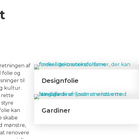
t
dretningen af
 folie og
Designfolie
sninger til
og kultur.
 rette
 styre
Gardiner
olie kan
e skabe
d mønstre,
t at renovere