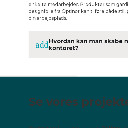
enkelte medarbejder. Produkter som gardine
designfolie fra Optinor kan tilføre både stil
din arbejdsplads.
Hvordan kan man skabe me
kontoret?
Se vores projekte
SE CASES
Bliv inspireret af, hvordan vi hos
Optinor
sam